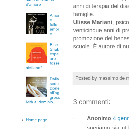
d'amore
anni di terapia del dis
famiglie.
Amor
e
Ulisse Mariani
, psic
folle
amor
venticinque anni di pr
e
promozione del benes
E se
scuole. È autore di num
Shak
espe
are
fosse
siciliano?
Posted by
massimo de 
Dalla
sedu
zione
all’ag
gress
3 commenti:
ività al dominio...
Anonimo
4 genn
Home page
speriamo sia util