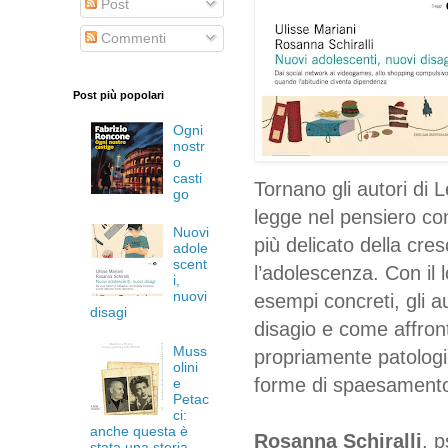
Post
Commenti
Post più popolari
Ogni
nostr
o
casti
Tornano gli autori di 
go
legge nel pensiero co
Nuovi
più delicato della cres
adole
scent
l’adolescenza. Con il 
i,
nuovi
esempi concreti, gli a
disagi
disagio e come affront
Muss
propriamente patologi
olini
forme di spaesamento 
e
Petac
ci:
anche questa è
Rosanna Schiralli
, 
stata una storia