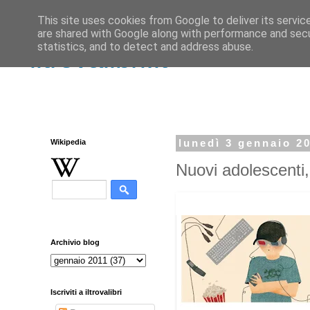
This site uses cookies from Google to deliver its servic
are shared with Google along with performance and secur
statistics, and to detect and address abuse.
iltrovalibri.it
Wikipedia
lunedì 3 gennaio 2
Nuovi adolescenti,
Archivio blog
Iscriviti a iltrovalibri