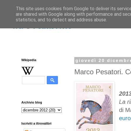
This site uses cookies from Google to deliver its servic
are shared with Google along with performance and secur
statistics, and to detect and address abuse.
iltrovalibri.it
Wikipedia
giovedì 20 dicembr
Marco Pesatori. C
201
La r
Archivio blog
di M
euro
Iscriviti a iltrovalibri