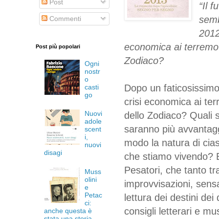
Post
“Il 
semb
Commenti
2012
economica ai terremoti
Post più popolari
Zodiaco?
Ogni
nostr
o
Dopo un faticosissimo
casti
go
crisi economica ai ter
Nuovi
dello Zodiaco? Quali so
adole
saranno più avvantag
scent
i,
modo la natura di cia
nuovi
disagi
che stiamo vivendo? E
Pesatori, che tanto tra
Muss
olini
improvvisazioni, sensa
e
Petac
lettura dei destini de
ci:
consigli letterari e m
anche questa è
stata una storia