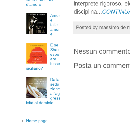
interprete rigoroso, e
d'amore
disciplina...
CONTINU
Amor
e
folle
Posted by
massimo de 
amor
e
E se
Nessun commento
Shak
espe
are
fosse
Posta un commen
siciliano?
Dalla
sedu
zione
all’ag
gress
ività al dominio...
Home page