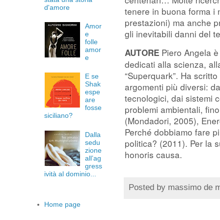
d'amore
tenere in buona forma i n
prestazioni) ma anche pr
Amor
gli inevitabili danni del 
e
folle
amor
Piero Angela è 
AUTORE
e
dedicati alla scienza, all
“Superquark”. Ha scritto m
E se
Shak
argomenti più diversi: dal
espe
tecnologici, dai sistemi 
are
problemi ambientali, fino
fosse
siciliano?
(Mondadori, 2005), Ener
Perché dobbiamo fare più
Dalla
politica? (2011). Per la 
sedu
zione
honoris causa.
all’ag
gress
ività al dominio...
Posted by
massimo de 
Home page