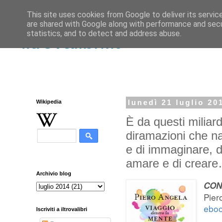
This site uses cookies from Google to deliver its servic
are shared with Google along with performance and secur
statistics, and to detect and address abuse.
iltrovalibri.it
Wikipedia
lunedì 21 luglio 20
È da questi miliard
diramazioni che na
e di immaginare, di 
amare e di crear
Archivio blog
CON
Pier
eboo
Iscriviti a iltrovalibri