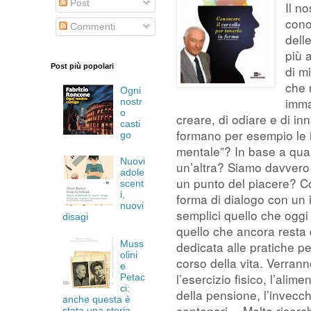
Post
Il n
cono
Commenti
delle
più 
Post più popolari
di m
che 
Ogni
immag
nostr
o
creare, di odiare e di i
casti
formano per esempio le 
go
mentale”? In base a qua
Nuovi
un’altra? Siamo davvero 
adole
un punto del piacere? C
scent
i,
forma di dialogo con un 
nuovi
semplici quello che oggi s
disagi
quello che ancora resta
Muss
dedicata alle pratiche per
olini
corso della vita. Verranno
e
l’esercizio fisico, l’alim
Petac
ci:
della pensione, l’invecch
anche questa è
centenari… Molte ricerch
stata una storia