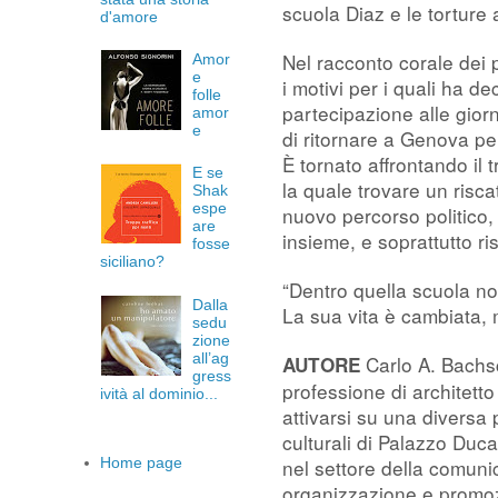
scuola Diaz e le torture
d'amore
Nel racconto corale dei p
Amor
e
i motivi per i quali ha de
folle
partecipazione alle gior
amor
e
di ritornare a Genova pe
È tornato affrontando il
E se
la quale trovare un risc
Shak
espe
nuovo percorso politico, 
are
insieme, e soprattutto r
fosse
siciliano?
“Dentro quella scuola non
Dalla
La sua vita è cambiata, ma
sedu
zione
all’ag
Carlo A. Bachs
AUTORE
gress
professione di architett
ività al dominio...
attivarsi su una diversa 
culturali di Palazzo Duc
Home page
nel settore della comunic
organizzazione e promoz