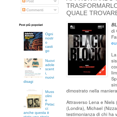
Post
TRASFORMARLO 
Commenti
QUALE TROVARE 
B
Post più popolari
di
Ogni
Fa
nostr
eu
o
casti
go
La
si
Nuovi
adole
co
scent
lim
i,
Sp
nuovi
disagi
si
dimostrato nella maniera
Muss
olini
e
Attraverso Lena e Niels 
Petac
(Londra), Michael (Nizza) 
ci:
anche questa è
testimonianza di chi ha v
stata una storia