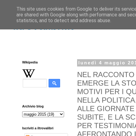
This site uses cookies from Google to deliver its servic
are shared with Google along with performance and secur
statistics, and to detect and address abuse.
iltrovalibri.it
Wikipedia
lunedì 4 maggio 20
NEL RACCONTO 
EMERGE LA STOR
MOTIVI PER I Q
NELLA POLITICA
ALLE GIORNATE 
Archivio blog
SUBITE, E LA S
PER TESTIMONI
Iscriviti a iltrovalibri
AFFRONTANDO I