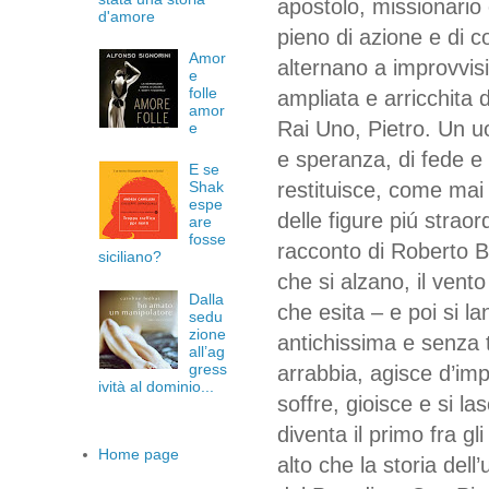
apostolo, missionario
d'amore
pieno di azione e di c
Amor
alternano a improvvisi
e
folle
ampliata e arricchita d
amor
Rai Uno, Pietro. Un uo
e
e speranza, di fede e 
E se
restituisce, come mai
Shak
espe
delle figure piú strao
are
fosse
racconto di Roberto Be
siciliano?
che si alzano, il ven
Dalla
che esita – e poi si la
sedu
zione
antichissima e senza 
all’ag
gress
arrabbia, agisce d’im
ività al dominio...
soffre, gioisce e si l
diventa il primo fra gl
Home page
alto che la storia del