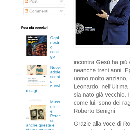
Post
Commenti
Post più popolari
Ogni
nostr
o
casti
go
incontra Gesú ha piú 
Nuovi
neanche trent'anni. 
adole
scent
uomo molto anziano, c
i,
Leonardo, nell'Ultima
nuovi
disagi
sia nato già vecchio
Muss
come lui: sono dei rag
olini
Roberto Benigni
e
Petac
ci:
Grazie alla voce di Ro
anche questa è
stata una storia