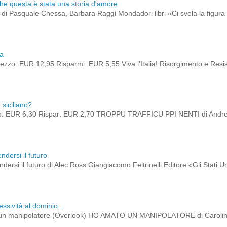
che questa è stata una storia d'amore
to di Pasquale Chessa, Barbara Raggi Mondadori libri «Ci svela la figura 
ia
zzo: EUR 12,95 Risparmi: EUR 5,55 Viva l'Italia! Risorgimento e Res
siciliano?
o: EUR 6,30 Rispar: EUR 2,70 TROPPU TRAFFICU PPI NENTI di Andrea
ndersi il futuro
dersi il futuro di Alec Ross Giangiacomo Feltrinelli Editore «Gli Stati 
ssività al dominio...
un manipolatore (Overlook) HO AMATO UN MANIPOLATORE di Caroline 