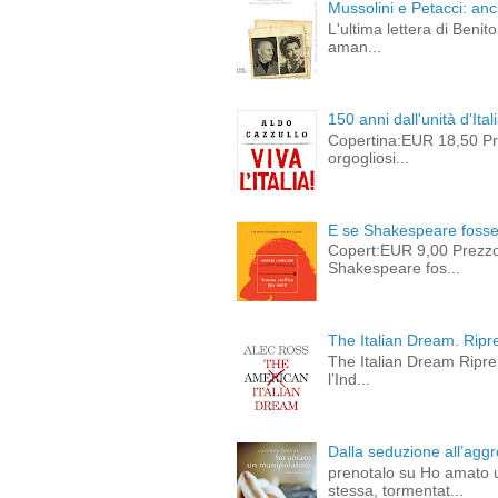
Mussolini e Petacci: an
L'ultima lettera di Beni
aman...
150 anni dall'unità d'Ital
Copertina:EUR 18,50 Pre
orgogliosi...
E se Shakespeare fosse 
Copert:EUR 9,00 Prezz
Shakespeare fos...
The Italian Dream. Ripre
The Italian Dream Ripren
l’Ind...
Dalla seduzione all’aggre
prenotalo su Ho amato 
stessa, tormentat...