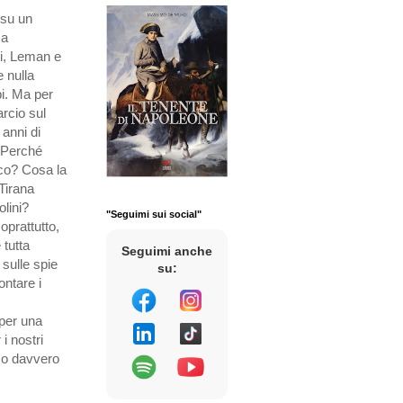
 su un
 a
ti, Leman e
e nulla
pi. Ma per
arcio sul
 anni di
 Perché
co? Cosa la
 Tirana
olini?
"Seguimi sui social"
prattutto,
 tutta
Seguimi anche
 sulle spie
su:
ontare i
 per una
i nostri
mo davvero