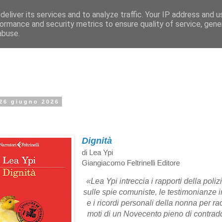
eliver its services and to analyze traffic. Your IP address and 
ormance and security metrics to ensure quality of service, gen
abuse.
 26 giugno 2026
Dignità
di Lea Ypi
Giangiacomo Feltrinelli Editore
«Lea Ypi intreccia i rapporti della poliz
sulle spie comuniste, le testimonianze i
e i ricordi personali della nonna per ra
moti di un Novecento pieno di contradd