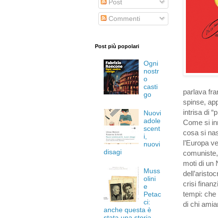
Post
Commenti
Post più popolari
Ogni
nostr
o
casti
parlava fr
go
spinse, app
intrisa di 
Nuovi
adole
Come si in
scent
cosa si nas
i,
l’Europa ve
nuovi
disagi
comuniste, 
moti di un 
Muss
dell’aristo
olini
crisi finan
e
tempi: che
Petac
ci:
di chi amia
anche questa è
stata una storia