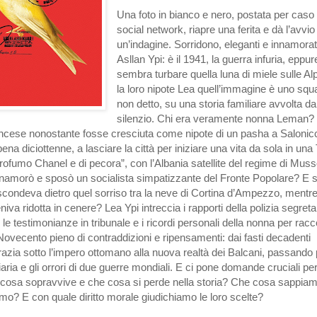
Una foto in bianco e nero, postata per caso
social network, riapre una ferita e dà l’avvio
un’indagine. Sorridono, eleganti e innamora
Asllan Ypi: è il 1941, la guerra infuria, eppur
sembra turbare quella luna di miele sulle Al
la loro nipote Lea quell’immagine è uno squ
non detto, su una storia familiare avvolta da
silenzio. Chi era veramente nonna Leman?
ancese nonostante fosse cresciuta come nipote di un pasha a Salonic
ena diciottenne, a lasciare la città per iniziare una vita da sola in una
“profumo Chanel e di pecora”, con l’Albania satellite del regime di Muss
namorò e sposò un socialista simpatizzante del Fronte Popolare? E so
condeva dietro quel sorriso tra la neve di Cortina d’Ampezzo, mentre
niva ridotta in cenere? Lea Ypi intreccia i rapporti della polizia segreta
le testimonianze in tribunale e i ricordi personali della nonna per racc
Novecento pieno di contraddizioni e ripensamenti: dai fasti decadenti
crazia sotto l’impero ottomano alla nuova realtà dei Balcani, passando
ziaria e gli orrori di due guerre mondiali. E ci pone domande cruciali per 
 cosa sopravvive e che cosa si perde nella storia? Che cosa sappia
mo? E con quale diritto morale giudichiamo le loro scelte?