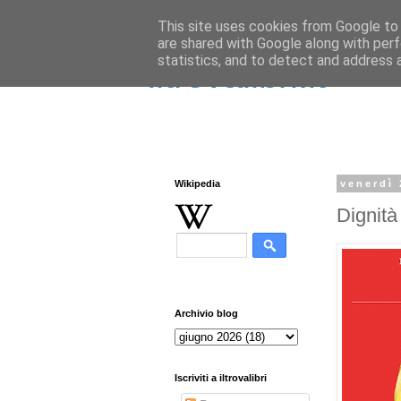
This site uses cookies from Google to d
are shared with Google along with perf
statistics, and to detect and address 
iltrovalibri.it
Wikipedia
venerdì
Dignità
Archivio blog
Iscriviti a iltrovalibri