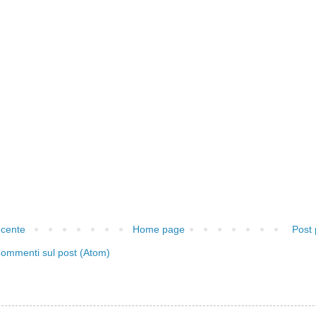
ecente
Home page
Post 
ommenti sul post (Atom)