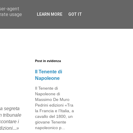
user-agent
erate usage
LEARN MORE
GOT IT
Post in evidenza
Il Tenente di
Napoleone
Il Tenente di
Napoleone di
Massimo De Muro
Pedrini edizioni «Tra
ia segreta
la Francia e l’Italia, a
n tribunale
cavallo del 1800, un
ccontare i
giovane Tenente
napoleonico p...
izioni...»