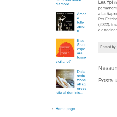
Lea Ypi
i
d'amore
permanente 
a La Sapien
Amor
e
Per Feltrine
folle
(2022), tra
amor
e cittadina
e
E se
Shak
Posted by
espe
are
fosse
siciliano?
Nessun
Dalla
sedu
Posta 
zione
all’ag
gress
ività al dominio...
Home page