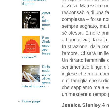
d'amore
di Zora. Ma essere 
responsabile di una fa
Amor
e
complessa – forse non 
folle
amor
sempre sognato, ma i
e
sé stessa. E nelle pr
E se
ad andar via, da sola,
Shak
espe
frustrazione, dalla c
are
l’amore. Ci sarà un li
fosse
siciliano?
Un ritratto femminile
sentimentale lunga die
Dalla
sedu
inglese che muta come
zione
all’ag
e di famiglia che ci d
gress
ività al dominio...
che sappiamo ma a vol
un mestiere a tempo 
Home page
Jessica Stanley
è 