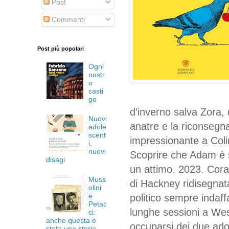
Post
Commenti
Post più popolari
Ogni
nostr
o
casti
go
d’inverno salva Zora, 
Nuovi
anatre e la riconsegn
adole
scent
impressionante a Coli
i,
nuovi
Scoprire che Adam è s
disagi
un attimo. 2023. Cora
Muss
di Hackney ridisegnata 
olini
e
politico sempre indaff
Petac
lunghe sessioni a West
ci:
anche questa è
occuparsi dei due ado
stata una storia