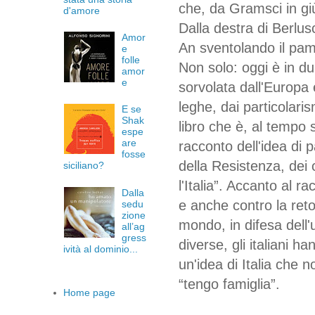
che, da Gramsci in giù
d'amore
Dalla destra di Berlus
Amor
An sventolando il pamp
e
folle
Non solo: oggi è in d
amor
e
sorvolata dall'Europa
leghe, dai particolari
E se
Shak
libro che è, al tempo s
espe
are
racconto dell'idea di 
fosse
della Resistenza, dei
siciliano?
l'Italia”. Accanto al r
Dalla
e anche contro la reto
sedu
zione
mondo, in difesa dell'
all’ag
gress
diverse, gli italiani 
ività al dominio...
un'idea di Italia che 
“tengo famiglia”.
Home page