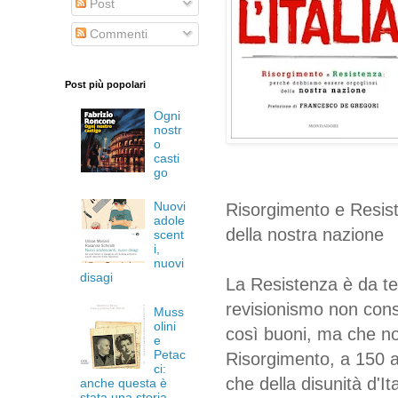
Post
Commenti
Post più popolari
Ogni
nostr
o
casti
go
Nuovi
Risorgimento e Resis
adole
della nostra nazione
scent
i,
nuovi
disagi
La Resistenza è da te
revisionismo non consi
Muss
olini
così buoni, ma che non
e
Petac
Risorgimento, a 150 an
ci:
che della disunità d'It
anche questa è
stata una storia