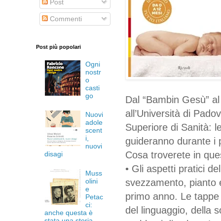
Post
Commenti
Post più popolari
Ogni
nostr
o
casti
go
Dal “Bambin Gesù” al 
all’Università di Padova
Nuovi
adole
Superiore di Sanità: le
scent
i,
guideranno durante i p
nuovi
Cosa troverete in que
disagi
• Gli aspetti pratici 
Muss
olini
svezzamento, pianto e
e
primo anno. Le tappe 
Petac
ci:
del linguaggio, della s
anche questa è
stata una storia