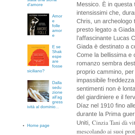
Messico. È in questa t
d'amore
intensissimi
che, duran
Amor
Chris, un archeologo
e
folle
presto legato a Giad
amor
e
l’affascinante Lucas C
Giada è destinato a c
E se
Shak
Come la bellissima e 
espe
are
romanzo sembra destin
fosse
siciliano?
proprio
cammino, per p
impassibile freddezz
Dalla
sedu
sentimenti non è lont
zione
del giardiniere e il fe
all’ag
gress
Díaz nel 1910 fino al
ività al dominio...
durante la Prima guerr
Cinzia Tani dà vi
Uniti,
Home page
mescolando ai suoi
pro