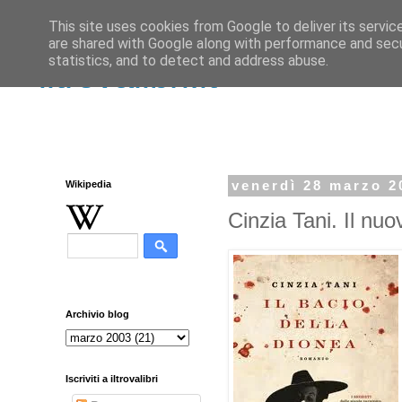
This site uses cookies from Google to deliver its servic
are shared with Google along with performance and secur
statistics, and to detect and address abuse.
iltrovalibri.it
Wikipedia
venerdì 28 marzo 2
Cinzia Tani. Il nu
Archivio blog
Iscriviti a iltrovalibri