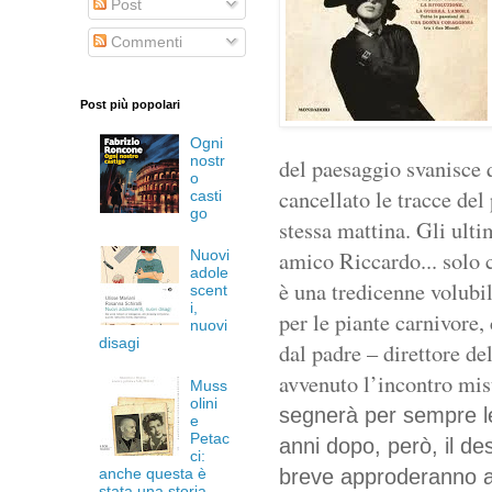
Post
Commenti
Post più popolari
Ogni
nostr
del paesaggio
svanisce 
o
cancellato le tracce del
casti
go
stessa mattina. Gli ult
amico Riccardo... solo
Nuovi
adole
è una tredicenne volubi
scent
i,
per le piante carnivore,
nuovi
disagi
dal padre – direttore d
avvenuto l’incontro mis
Muss
olini
segnerà per sempre le
e
Petac
anni dopo, però, il de
ci:
anche questa è
breve approderanno al 
stata una storia