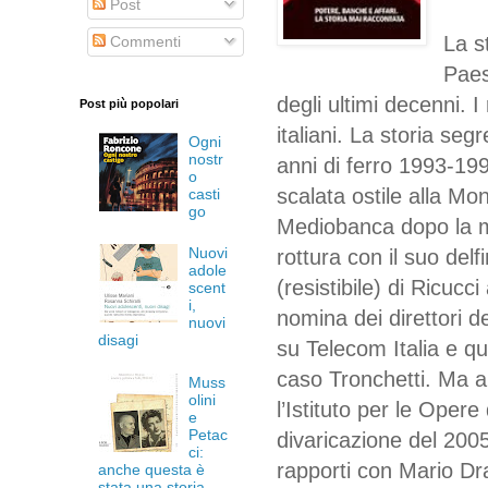
Post
La s
Commenti
Paes
degli ultimi decenni. I
Post più popolari
italiani. La storia seg
Ogni
nostr
anni di ferro 1993-1996
o
scalata ostile alla Mo
casti
go
Mediobanca dopo la mo
Nuovi
rottura con il suo del
adole
(resistibile) di Ricucci
scent
i,
nomina dei direttori d
nuovi
disagi
su Telecom Italia e q
caso Tronchetti. Ma a
Muss
olini
l’Istituto per le Opere
e
Petac
divaricazione del 2005 
ci:
rapporti con Mario Dr
anche questa è
stata una storia