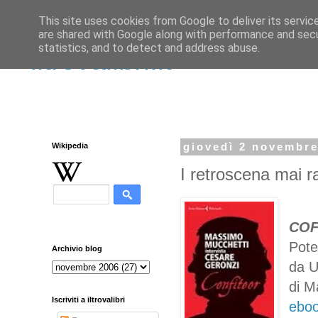
This site uses cookies from Google to deliver its servic
are shared with Google along with performance and secur
statistics, and to detect and address abuse.
iltrovalibri.it
Wikipedia
giovedì 2 novembre
I retroscena mai ra
CO
Pote
Archivio blog
da U
di M
Iscriviti a iltrovalibri
eboo