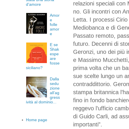
relazioni speciali con
d'amore
no. Gli incontri con A
Amor
Letta. I processi Ciri
e
folle
Mediobanca e di Gener
amor
e
Passato remoto, pass
futuro. Decenni di sto
E se
Shak
Geronzi, uno dei più inf
espe
are
e Massimo Mucchetti, f
fosse
prima volta che un ban
siciliano?
sue scelte lungo un a
Dalla
contraddittorio. Gero
sedu
zione
stampa britannica l’ha
all’ag
gress
fino in fondo banchier
ività al dominio...
reggevo l’ufficio camb
di Guido Carli, ad ass
Home page
importanti”.