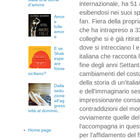
internazionale, ha 51 a
d'amore
esibendosi nei suoi sp
Amor
fan. Fiera della propr
e
folle
che ha intrapreso a 3
amor
e
colleghe si è già ritir
dove si intrecciano l 
E se
Shak
italiana che racconta 
espe
are
fine degli anni Settant
fosse
cambiamenti del costu
siciliano?
della storia di un’ita
Dalla
e dell’immaginario ses
sedu
zione
impressionante consape
all’ag
gress
contraddizioni del mon
ività al dominio...
ovviamente quelle del
l’accompagna in queste
Home page
per l’affidamento del