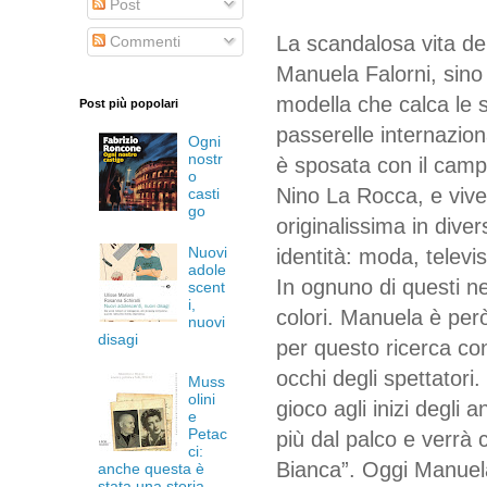
Post
La scandalosa vita de
Commenti
Manuela Falorni, sino
modella che calca le 
Post più popolari
passerelle internaziona
Ogni
nostr
è sposata con il camp
o
Nino La Rocca, e viv
casti
go
originalissima in dive
Nuovi
identità: moda, televi
adole
In ognuno di questi ne
scent
i,
colori. Manuela è per
nuovi
disagi
per questo ricerca con
occhi degli spettatori
Muss
olini
gioco agli inizi degli
e
Petac
più dal palco e verrà
ci:
Bianca”. Oggi Manuela
anche questa è
stata una storia