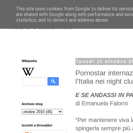
This site uses cookies from Google to deliver its servic
are shared with Google along with performance and secur
statistics, and to detect and address abuse.
iltrovalibri.it
Wikipedia
lunedì 11 ottobre 2
Pornostar internaz
l’Italia nei night cl
E SE ANDASSI IN P
di Emanuela Falorni
Archivio blog
“Per mantenere viva la
Iscriviti a iltrovalibri
spingerla sempre più 