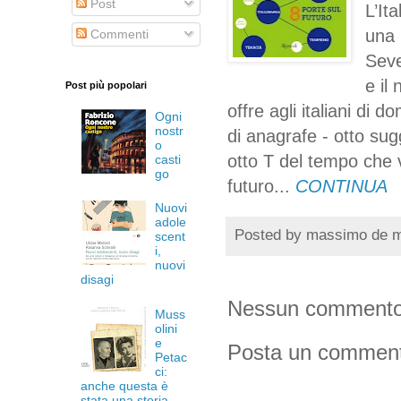
Post
L’It
una 
Commenti
Seve
e il
Post più popolari
offre agli italiani di
Ogni
nostr
di anagrafe - otto sug
o
otto T del tempo che v
casti
go
futuro...
CONTINUA
Nuovi
adole
Posted by
massimo de 
scent
i,
nuovi
disagi
Nessun commento
Muss
olini
e
Posta un commen
Petac
ci:
anche questa è
stata una storia