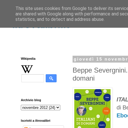
This site uses cookies from Google to deliver its servic
are shared with Google along with performance and secur
statistics, and to detect and address abuse.
iltrovalibri.it
Wikipedia
giovedì 15 novemb
Beppe Severgnini. 
domani
ITA
Archivio blog
di B
Ebo
Iscriviti a iltrovalibri