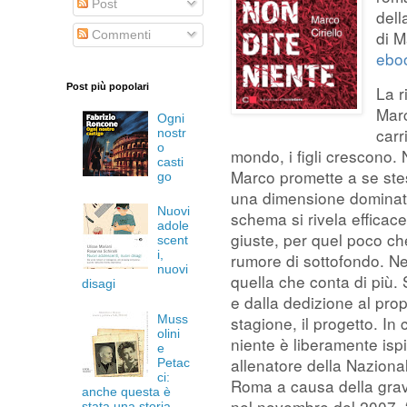
Post
dell
di M
Commenti
ebo
Post più popolari
La r
Marc
Ogni
carr
nostr
o
mondo, i figli crescono.
casti
Marco promette a se stess
go
una dimensione dominata
Nuovi
schema si rivela efficac
adole
giuste, per quel poco che
scent
i,
rumore di sottofondo. Ne
nuovi
quella che conta di più. 
disagi
e dalla dedizione al prop
Muss
stagione, il progetto. I
olini
niente è liberamente ispi
e
allenatore della Nazional
Petac
ci:
Roma a causa della grav
anche questa è
nel novembre del 2007. “E
stata una storia