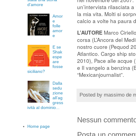
d'amore
un’intervista rilasciata 
la mia vita. Molti si sor
Amor
calcio a volte ha paura d
e
folle
amor
Marco Ciriello
L’AUTORE
e
corsa (L’Ancora del Medi
nostro cuore (Pequod 2006
E se
Shak
Atlantico. Cargo ship sto
espe
2010), Pace alle acque
are
e Il vangelo a benzina 
fosse
siciliano?
“Mexicanjournalist”.
Dalla
sedu
zione
Posted by
massimo de 
all’ag
gress
ività al dominio...
Nessun commento
Home page
Posta un commen