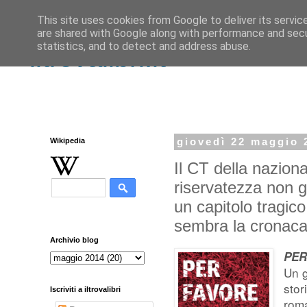
This site uses cookies from Google to deliver its servic
are shared with Google along with performance and secur
statistics, and to detect and address abuse.
iltrovalibri.it
Wikipedia
giovedì 22 maggio 
Il CT della nazion
riservatezza non g
un capitolo tragic
sembra la cronaca
Archivio blog
PER
Un g
stor
Iscriviti a iltrovalibri
roma