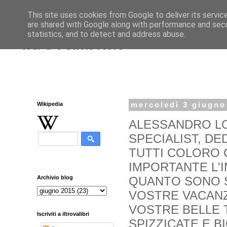
This site uses cookies from Google to deliver its servic
are shared with Google along with performance and secur
statistics, and to detect and address abuse.
iltrovalibri.it
Wikipedia
mercoledì 3 giugno
ALESSANDRO LO
SPECIALIST, D
TUTTI COLORO 
IMPORTANTE L'I
QUANTO SONO S
Archivio blog
VOSTRE VACANZE
VOSTRE BELLE 
Iscriviti a iltrovalibri
SPIZZICATE E B