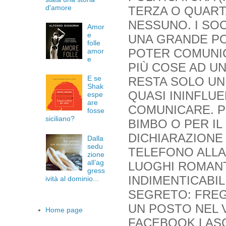
d'amore
TERZA O QUAR
NESSUNO. I SO
Amor
e
UNA GRANDE POS
folle
POTER COMUNI
amor
e
PIÙ COSE AD UN
E se
RESTA SOLO UN
Shak
QUASI ININFLUE
espe
are
COMUNICARE. P
fosse
siciliano?
BIMBO O PER I
DICHIARAZIONE
Dalla
sedu
TELEFONO ALLA
zione
all’ag
LUOGHI ROMANT
gress
INDIMENTICABIL
ività al dominio...
SEGRETO: FREG
UN POSTO NEL 
Home page
FACEBOOK LASCI