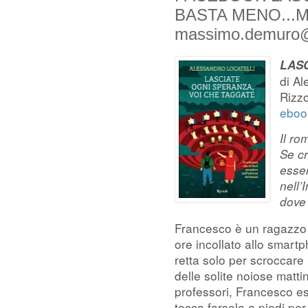
BASTA MENO...M
massimo.demuro@il
LASC
di Al
Rizzo
eboo
Il ro
Se c
esser
nell’
dove
Francesco è un ragazzo 
ore incollato allo smartp
retta solo per scroccare
delle solite noiose matti
professori, Francesco es
tocca farsela a piedi per