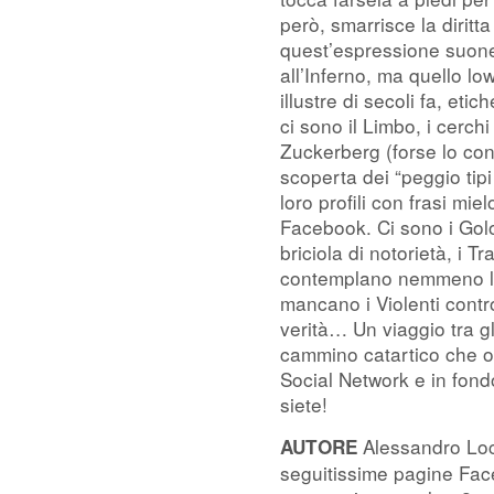
però, smarrisce la dirit
quest’espressione suoner
all’Inferno, ma quello l
illustre di secoli fa, et
ci sono il Limbo, i cerch
Zuckerberg (forse lo co
scoperta dei “peggio tipi
loro profili con frasi mi
Facebook. Ci sono i Golos
briciola di notorietà, i T
contemplano nemmeno l’e
mancano i Violenti contro
verità… Un viaggio tra g
cammino catartico che of
Social Network e in fond
siete!
Alessandro Loca
AUTORE
seguitissime pagine Fac