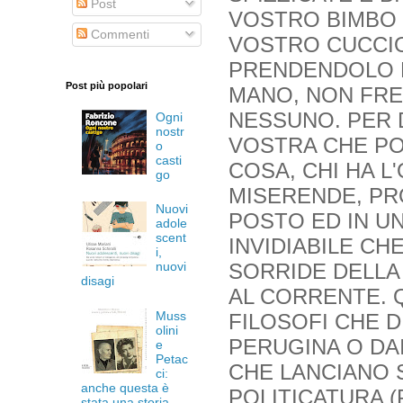
Post
VOSTRO BIMBO 
Commenti
VOSTRO CUCCIO
PRENDENDOLO 
Post più popolari
MANO, NON FREG
NESSUNO. PER D
Ogni
nostr
VOSTRA CHE P
o
casti
COSA, CHI HA L
go
MISERENDE, PR
Nuovi
POSTO ED IN UN
adole
scent
INVIDIABILE CH
i,
SORRIDE DELLA
nuovi
disagi
AL CORRENTE. 
Muss
FILOSOFI CHE 
olini
PERUGINA O DA
e
Petac
CHE LANCIANO S
ci:
anche questa è
POLITICATURA (
stata una storia