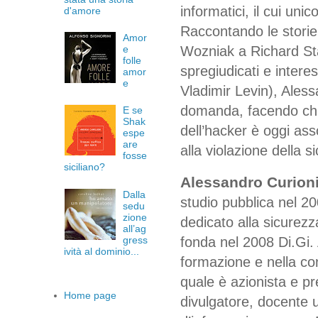
informatici, il cui un
d'amore
Raccontando le storie 
Amor
e
Wozniak a Richard Sta
folle
spregiudicati e intere
amor
e
Vladimir Levin), Aless
domanda, facendo chiar
E se
Shak
dell’hacker è oggi ass
espe
are
alla violazione della s
fosse
siciliano?
Alessandro Curion
Dalla
studio pubblica nel 2
sedu
zione
dedicato alla sicurezz
all’ag
fonda nel 2008 Di.Gi.
gress
ività al dominio...
formazione e nella con
quale è azionista e pr
Home page
divulgatore, docente 