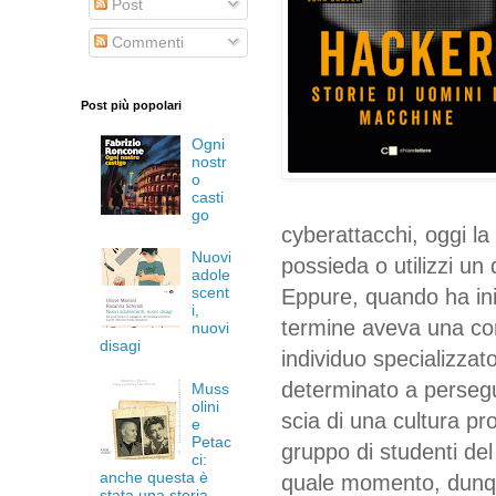
Post
Commenti
Post più popolari
Ogni
nostr
o
casti
go
cyberattacchi, oggi l
Nuovi
possieda o utilizzi un
adole
scent
Eppure, quando ha iniz
i,
termine aveva una con
nuovi
disagi
individuo specializza
determinato a persegui
Muss
olini
scia di una cultura pr
e
Petac
gruppo di studenti del
ci:
anche questa è
quale momento, dunque
stata una storia