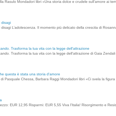
ella Rasulo Mondadori libri «Una storia dolce e crudele sull’amore ai t
 disagi
 disagi L’adolescenza. Il momento più delicato della crescita di Rosann
cando. Trasforma la tua vita con la legge dell'attrazione
cando. Trasforma la tua vita con la legge dell'attrazione di Gaia Zendali B
che questa è stata una storia d'amore
to di Pasquale Chessa, Barbara Raggi Mondadori libri «Ci svela la figura 
ia
zzo: EUR 12,95 Risparmi: EUR 5,55 Viva l'Italia! Risorgimento e Res