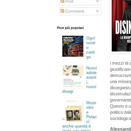
Post
Commenti
Post più popolari
Ogni
nostr
o
casti
go
i mezzi di
Nuovi
giustificare
adole
democrazie 
scent
una minora
i,
nuovi
disorganizz
disagi
dissimulazi
governante
Muss
Questo è un
olini
e
politico it
Petac
sociologica
ci:
anche questa è
Alessand
stata una storia