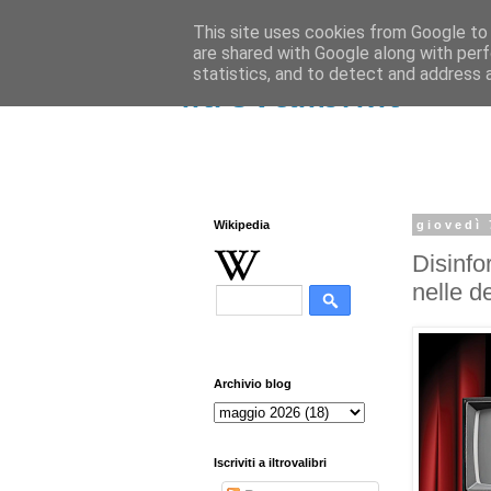
This site uses cookies from Google to d
are shared with Google along with perf
statistics, and to detect and address 
iltrovalibri.it
Wikipedia
giovedì
Disinfo
nelle d
Archivio blog
Iscriviti a iltrovalibri