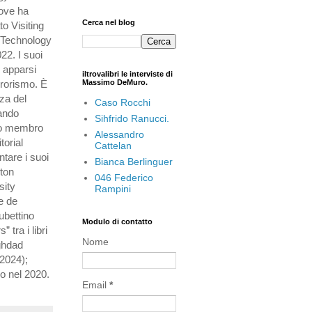
dove ha
Cerca nel blog
to Visiting
f Technology
22. I suoi
o apparsi
iltrovalibri le interviste di
errorismo. È
Massimo DeMuro.
nza del
Caso Rocchi
mando
Sihfrido Ranucci.
tato membro
Alessandro
torial
Cattelan
ntare i suoi
Bianca Berlinguer
ston
046 Federico
sity
Rampini
be de
ubettino
Modulo di contatto
 tra i libri
Nome
aghdad
(2024);
io nel 2020.
Email
*