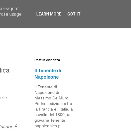
user-agent
erate usage
LEARN MORE
GOT IT
Post in evidenza
lica
Il Tenente di
Napoleone
Il Tenente di
Napoleone di
elle
Massimo De Muro
Pedrini edizioni «Tra
la Francia e l’Italia, a
cavallo del 1800, un
giovane Tenente
napoleonico p...
aliani. È