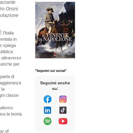
sacrante
ro Orsini
polazione
l’Italia
entata in
 e spiega
ubblica
a attraverso
 anche per
"Seguimi sui social"
parla di
maggioranza
Seguimi anche
su:
 la
gni classe
realismo
sa la teoria
gy of