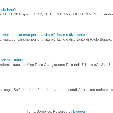
siciliano?
o: EUR 6,30 Rispar: EUR 2,70 TROPPU TRAFFICU PPI NENTI di Andrea
a formula del carisma per una vita più facile e divertente
a formula del carisma per una vita più facile e divertente di Paolo Borzac
ndersi il futuro
dersi il futuro di Alec Ross Giangiacomo Feltrinelli Editore «Gli Stati 
ssisoglu Solferino libri «Federico ha poche soddisfazioni ma molte certez
Tema Semplice. Powered by
Blogger
.