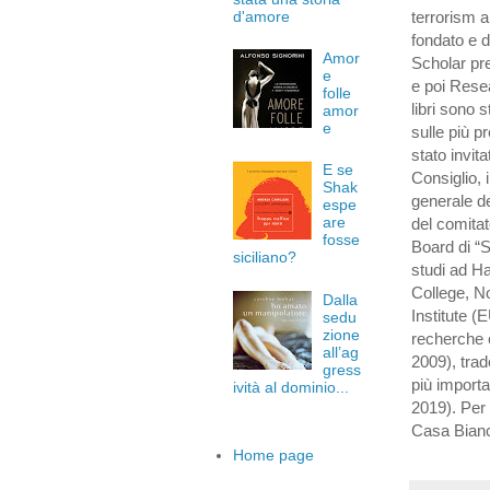
terrorism a
d'amore
fondato e d
Amor
Scholar pre
e
e poi Resea
folle
libri sono 
amor
e
sulle più pr
stato invit
E se
Consiglio, 
Shak
generale de
espe
are
del comitat
fosse
Board di “S
siciliano?
studi ad Ha
College, N
Dalla
Institute (
sedu
zione
recherche e
all’ag
2009), trado
gress
più importa
ività al dominio...
2019). Per 
Casa Bianca
Home page