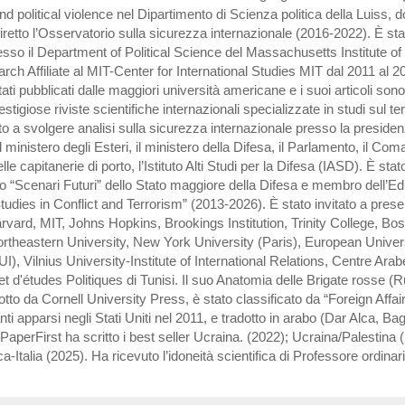
nd political violence nel Dipartimento di Scienza politica della Luiss, 
iretto l’Osservatorio sulla sicurezza internazionale (2016-2022). È sta
sso il Department of Political Science del Massachusetts Institute o
rch Affiliate al MIT-Center for International Studies MIT dal 2011 al 20
stati pubblicati dalle maggiori università americane e i suoi articoli son
estigiose riviste scientifiche internazionali specializzate in studi sul t
ato a svolgere analisi sulla sicurezza internazionale presso la preside
il ministero degli Esteri, il ministero della Difesa, il Parlamento, il Co
lle capitanerie di porto, l’Istituto Alti Studi per la Difesa (IASD). È s
o “Scenari Futuri” dello Stato maggiore della Difesa e membro dell’Edi
tudies in Conflict and Terrorism” (2013-2026). È stato invitato a prese
rvard, MIT, Johns Hopkins, Brookings Institution, Trinity College, Bo
ortheastern University, New York University (Paris), European Univer
EUI), Vilnius University-Institute of International Relations, Centre Ara
t d'études Politiques di Tunisi. Il suo Anatomia delle Brigate rosse (R
tto da Cornell University Press, è stato classificato da “Foreign Affairs”
nti apparsi negli Stati Uniti nel 2011, e tradotto in arabo (Dar Alca, B
PaperFirst ha scritto i best seller Ucraina. (2022); Ucraina/Palestina 
-Italia (2025). Ha ricevuto l’idoneità scientifica di Professore ordinar