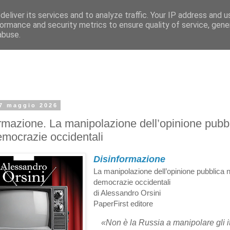
eliver its services and to analyze traffic. Your IP address and 
ormance and security metrics to ensure quality of service, gen
abuse.
 7 maggio 2026
rmazione. La manipolazione dell’opinione pubb
emocrazie occidentali
Disinformazione
La manipolazione dell’opinione pubblica n
democrazie occidentali
di Alessandro Orsini
PaperFirst editore
«Non è la Russia a manipolare gli it