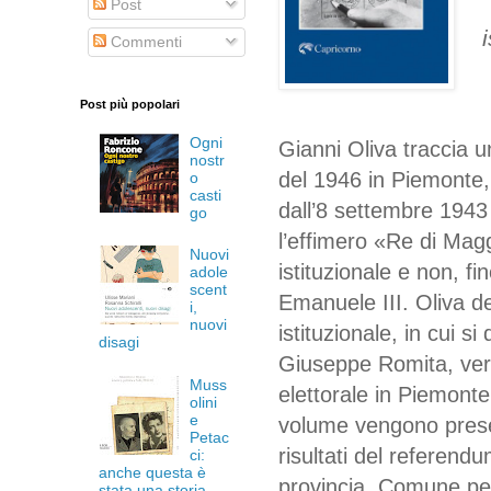
Post
Commenti
Post più popolari
Ogni
Gianni Oliva traccia u
nostr
del 1946 in Piemonte, 
o
casti
dall’8 settembre 1943
go
l’effimero «Re di Maggi
Nuovi
istituzionale e non, fin
adole
scent
Emanuele III. Oliva de
i,
nuovi
istituzionale, in cui s
disagi
Giuseppe Romita, ver
Muss
elettorale in Piemonte,
olini
e
volume vengono presen
Petac
risultati del referend
ci:
anche questa è
provincia, Comune pe
stata una storia