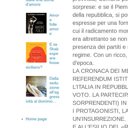
d'amore
sorprese: e se il Pie
della repubblica, si p
Amor
e
espresse per una forma 
folle
amor
cui il radicamento mo
e
era altrettanto se non 
E se
presenza dei partiti e
Shak
espe
regime. Con un ricco,
are
d’epoca.
fosse
siciliano?
LA CRONACA DEI ME
REFERENDUM ISTI
Dalla
sedu
L’ITALIA IN REPUB
zione
all’ag
VOTO. LA PARTECIPA
gress
ività al dominio...
SORPRENDENTI) IN
I PROTAGONISTI, L
UN’INSURREZIONE. 
Home page
E ALL’ESILIO DEL «