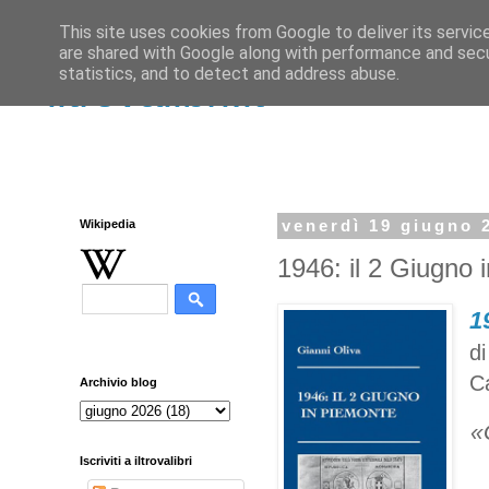
This site uses cookies from Google to deliver its servic
are shared with Google along with performance and secur
statistics, and to detect and address abuse.
iltrovalibri.it
Wikipedia
venerdì 19 giugno 
1946: il 2 Giugno 
1
di
C
Archivio blog
«
Iscriviti a iltrovalibri