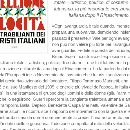
totale – artistico, politico, di costume 
futurismo, la più importante creazione
italiana dopo il Rinascimento.
«Ogni avanguardia è tale quando, mentre
prepara una nuova vita, demolendo insie
passato il presente.» Vale per ogni avang
non può non valere più forte per l’avangua
avanguardie. Fedele a questa definizione
Bruno Guerri ricostruisce l’esplosione e 
clisma totale – artistico, politico, di costume – che fu il futurismo, la p
creazione culturale italiana dopo il Rinascimento. Lo fa partendo dal 
 e dall’Europa di inizio Novecento, dal passato che i futuristi sentivano
 dal genio rivoluzionario del fondatore, Filippo Tommaso Marinetti, che
é e al suo Manifesto del 1909 le energie più vivaci dell’epoca, in Italia 
, in una istantanea di gruppo degli uomini e delle donne (già, l’altra 
che lo seguirono, Guerri ripercorre la cangiante traiettoria umana e art
rampolini, Balla, Depero, Benedetta Cappa Marinetti, Valentine de Sai
tarne alcuni, e ricostruisce il rapporto del movimento con la guerra e l
 entrambi i casi da come comunemente si crede, l’innamoramento per 
l’indole ribelle e guascona, l’adesione compatta al mito della velocità.
ismo, l’ambizione di rendere futurista la rivoluzione mussoliniana, amb