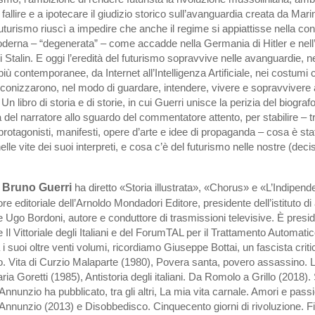
fallire e a ipotecare il giudizio storico sull’avanguardia creata da Marin
futurismo riuscì a impedire che anche il regime si appiattisse nella c
moderna – “degenerata” – come accadde nella Germania di Hitler e nel
i Stalin. E oggi l’eredità del futurismo sopravvive nelle avanguardie, ne
più contemporanee, da Internet all’Intelligenza Artificiale, nei costumi 
reconizzarono, nel modo di guardare, intendere, vivere e sopravvivere 
n libro di storia e di storie, in cui Guerri unisce la perizia del biografo
a del narratore allo sguardo del commentatore attento, per stabilire – tr
 protagonisti, manifesti, opere d’arte e idee di propaganda – cosa è stat
elle vite dei suoi interpreti, e cosa c’è del futurismo nelle nostre (dec
 Bruno Guerri
ha diretto «Storia illustrata», «Chorus» e «L’Indipend
ore editoriale dell’Arnoldo Mondadori Editore, presidente dell’istituto di 
Ugo Bordoni, autore e conduttore di trasmissioni televisive. È presid
Il Vittoriale degli Italiani e del ForumTAL per il Trattamento Automatic
 i suoi oltre venti volumi, ricordiamo Giuseppe Bottai, un fascista criti
no. Vita di Curzio Malaparte (1980), Povera santa, povero assassino. 
aria Goretti (1985), Antistoria degli italiani. Da Romolo a Grillo (2018).
Annunzio ha pubblicato, tra gli altri, La mia vita carnale. Amori e passi
’Annunzio (2013) e Disobbedisco. Cinquecento giorni di rivoluzione. 