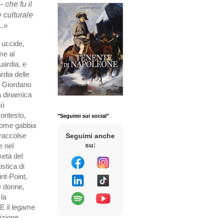
– che fu il
 culturale
..»
 uccide,
me al
uardia, e
rdia delle
, Giordano
la dinamica
iù
contesto,
"Seguimi sui social"
 come gabbia
 raccolse
Seguimi anche
su:
e nel
metà del
istica di
nt-Point,
e donne,
la
 E il legame
izione