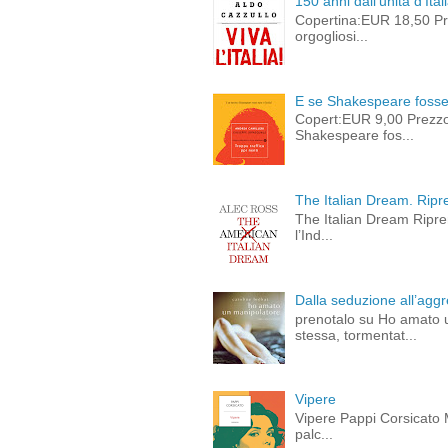
150 anni dall'unità d'Ital
Copertina:EUR 18,50 Pre
orgogliosi...
E se Shakespeare fosse 
Copert:EUR 9,00 Prezz
Shakespeare fos...
The Italian Dream. Ripre
The Italian Dream Ripren
l’Ind...
Dalla seduzione all’aggre
prenotalo su Ho amato 
stessa, tormentat...
Vipere
Vipere Pappi Corsicato M
palc...