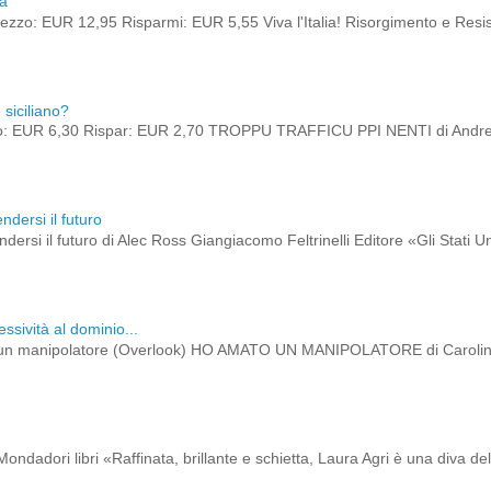
ia
zzo: EUR 12,95 Risparmi: EUR 5,55 Viva l'Italia! Risorgimento e Res
siciliano?
o: EUR 6,30 Rispar: EUR 2,70 TROPPU TRAFFICU PPI NENTI di Andrea
ndersi il futuro
dersi il futuro di Alec Ross Giangiacomo Feltrinelli Editore «Gli Stati 
ssività al dominio...
un manipolatore (Overlook) HO AMATO UN MANIPOLATORE di Caroline 
ondadori libri «Raffinata, brillante e schietta, Laura Agri è una diva de