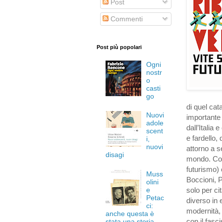
Post
Commenti
Post più popolari
Ogni
nostr
o
casti
go
di quel cata
Nuovi
importante 
adole
dall’Italia
scent
e fardello,
i,
nuovi
attorno a s
disagi
mondo. Così
futurismo) 
Muss
Boccioni, P
olini
e
solo per ci
Petac
diverso in
ci:
modernità, 
anche questa è
con il fasc
stata una storia