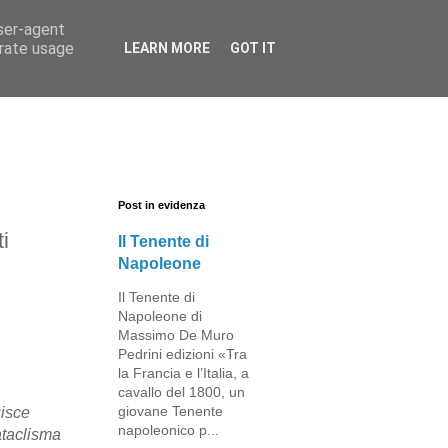
user-agent
erate usage
LEARN MORE
GOT IT
Post in evidenza
ti
Il Tenente di
Napoleone
Il Tenente di
Napoleone di
Massimo De Muro
Pedrini edizioni «Tra
la Francia e l’Italia, a
cavallo del 1800, un
giovane Tenente
uisce
napoleonico p...
ataclisma