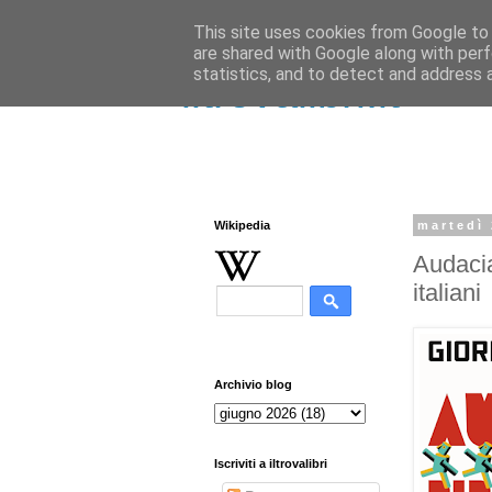
This site uses cookies from Google to d
are shared with Google along with perf
statistics, and to detect and address 
iltrovalibri.it
Wikipedia
martedì
Audacia,
italiani
Archivio blog
Iscriviti a iltrovalibri