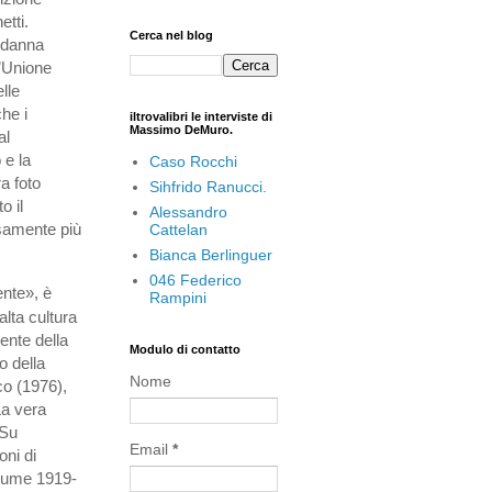
etti.
Cerca nel blog
ondanna
l’Unione
lle
che i
iltrovalibri le interviste di
Massimo DeMuro.
al
 e la
Caso Rocchi
a foto
Sihfrido Ranucci.
o il
Alessandro
isamente più
Cattelan
Bianca Berlinguer
046 Federico
ente», è
Rampini
alta cultura
ente della
Modulo di contatto
o della
Nome
co (1976),
La vera
 Su
Email
*
oni di
Fiume 1919-