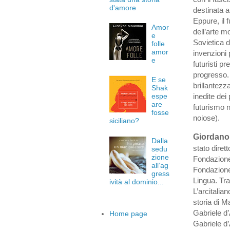
d'amore
destinata a 
Eppure, il 
Amor
dell’arte 
e
Sovietica d
folle
amor
invenzioni 
e
futuristi p
progresso. U
E se
brillantezz
Shak
inedite dei
espe
are
futurismo n
fosse
noiose).
siciliano?
Giordano
Dalla
stato dirett
sedu
zione
Fondazione 
all’ag
Fondazione 
gress
Lingua. Tra
ività al dominio...
L’arcitalia
storia di M
Gabriele d’
Home page
Gabriele d