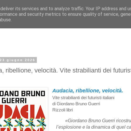
eliver its services and to analyze traffic. Your IP address and 
ormance and security metrics to ensure quality of service, gen
abuse.
 23 giugno 2026
 ribellione, velocità. Vite strabilianti dei futuris
Audacia, ribellione, velocità.
Vite strabilianti dei futuristi italiani
di Giordano Bruno Guerri
Rizzoli libri
«Giordano Bruno Guerri ricostr
l’esplosione e la dinamica di quel c