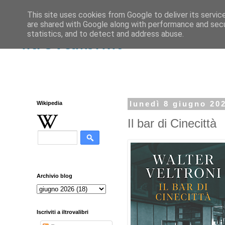
This site uses cookies from Google to deliver its servic
are shared with Google along with performance and secur
statistics, and to detect and address abuse.
iltrovalibri.it
Wikipedia
lunedì 8 giugno 20
Il bar di Cinecittà
Archivio blog
Iscriviti a iltrovalibri