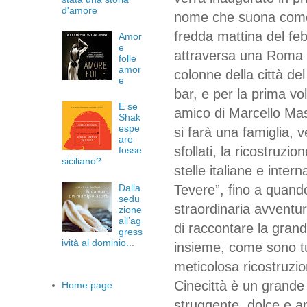
d'amore
nome che suona come 
fredda mattina del feb
Amor
e
attraversa una Roma 
folle
amor
colonne della città d
e
bar, e per la prima vo
E se
amico di Marcello Mast
Shak
espe
si farà una famiglia, 
are
sfollati, la ricostruzi
fosse
siciliano?
stelle italiane e inter
Dalla
Tevere”, fino a quando
sedu
straordinaria avventu
zione
all’ag
di raccontare la grand
gress
ività al dominio...
insieme, come sono tut
meticolosa ricostruzion
Cinecittà è un grande 
Home page
struggente, dolce e am