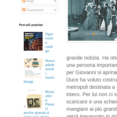
Post
Commenti
Post più popolari
Ogni
nostr
o
casti
go
grande notizia. Ha ott
Nuovi
una persona important
adole
scent
per Giovanni si aprira
i,
nuovi
Duce ha voluto costrui
disagi
metropoli destinata a
Muss
intero. Per lui non ci
olini
e
scaricare e una schie
Petac
mangiare ai più grand
ci:
anche questa è
verrà inaugurato in p
stata una storia