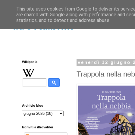
This site uses cookies from Google to deliver its servic
are shared with Google along with performance and secur
statistics, and to detect and address abuse.
iltrovalibri.it
Wikipedia
venerdì 12 giugno 
Trappola nella neb
Archivio blog
Iscriviti a iltrovalibri