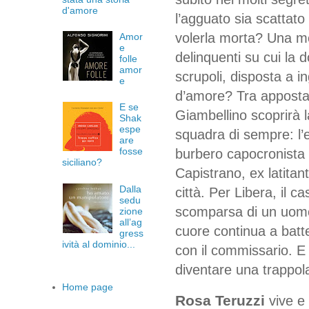
d'amore
l’agguato sia scattato
volerla morta? Una mo
Amor
e
delinquenti su cui la
folle
amor
scrupoli, disposta a i
e
d’amore? Tra appostam
E se
Giambellino scoprirà la
Shak
espe
squadra di sempre: l’ec
are
fosse
burbero capocronista 
siciliano?
Capistrano, ex latitant
Dalla
città. Per Libera, il c
sedu
scomparsa di un uomo
zione
all’ag
cuore continua a batte
gress
ività al dominio...
con il commissario. E 
diventare una trappol
Home page
Rosa Teruzzi
vive e