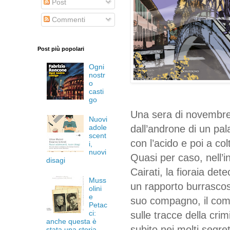
Post
Commenti
Post più popolari
Ogni
nostr
o
casti
go
Una sera di novembre
Nuovi
dall’androne di un pal
adole
scent
con l’acido e poi a co
i,
nuovi
Quasi per caso, nell’i
disagi
Cairati, la fioraia det
Muss
un rapporto burrascos
olini
e
suo compagno, il comm
Petac
ci:
sulle tracce della crim
anche questa è
subito nei molti segre
stata una storia