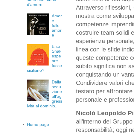
d'amore
Attraverso riflessioni,
mostra come sviluppar
Amor
e
competenze imprenditor
folle
amor
costruire team solidi e
e
esperienza personale, 
E se
linea con le sfide in
Shak
espe
queste competenze co
are
subito significa non a
fosse
siciliano?
conquistando un vanta
Dalla
Condividere valori ch
sedu
testato per affrontare
zione
all’ag
personale e professio
gress
ività al dominio...
Nicolò Leopoldo Pir
all’interno del Gruppo 
Home page
responsabilità; oggi n