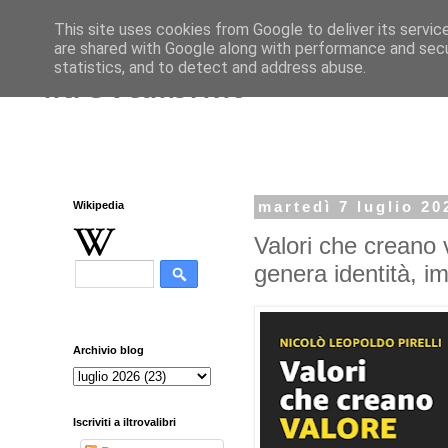
This site uses cookies from Google to deliver its servic
are shared with Google along with performance and secur
statistics, and to detect and address abuse.
iltrovalibri.it
Wikipedia
martedì 7 luglio 20
Valori che creano v
genera identità, im
Archivio blog
Iscriviti a iltrovalibri