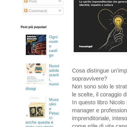
Post
Commenti
Post più popolari
Ogni
nostr
o
casti
go
Nuovi
Cosa distingue un’imp
adole
scent
sopravvivere?
i,
nuovi
Non sono solo le strat
disagi
le scelte, il coraggio 
Muss
In questo libro Nicolo
olini
e
manager e professionis
Petac
imprenditoriale, intes
ci:
anche questa è
come stile di vita cap
stata una storia