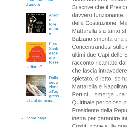
d'amore
Si scrive che il Presid
davvero funzionante, 
Amor
e
della Costituzione. M
folle
amor
Mattarella sia tanto s
e
Balzano smonta una pe
E se
Concentrandosi sulle d
Shak
espe
ultimi due Capi dello 
are
racconto ricamato da
fosse
siciliano?
che lascia intravedere
Dalla
spietato, diretto, sem
sedu
Mattarella e Napolitan
zione
all’ag
Pertini – emerge una 
gress
ività al dominio...
Quirinale pericoloso p
Presidente della Repu
inetta per garantire in
Home page
Costituzione sulla qu