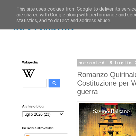
This site uses cookies from Google to deliver its servic
are shared with Google along with performance and secur
statistics, and to detect and address abuse.
iltrovalibri.it
Wikipedia
mercoledì 8 luglio 
Romanzo Quirinale
Costituzione per Wa
guerra
Archivio blog
Iscriviti a iltrovalibri