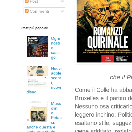
Post
Commenti
Post più popolari
Ogni
nostr
o
casti
go
Nuovi
adole
che il P
scent
i,
nuovi
Come il Colle ha abba
disagi
Bruxelles e il partito 
Muss
Nessuno osa criticar
olini
e
leggero inchino. Politici
Petac
esaltano stile, saggezz
ci:
anche questa è
viene additato, isolato
stata una storia