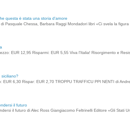
che questa è stata una storia d'amore
to di Pasquale Chessa, Barbara Raggi Mondadori libri «Ci svela la figura 
ia
zzo: EUR 12,95 Risparmi: EUR 5,55 Viva l'Italia! Risorgimento e Res
siciliano?
o: EUR 6,30 Rispar: EUR 2,70 TROPPU TRAFFICU PPI NENTI di Andrea
ndersi il futuro
dersi il futuro di Alec Ross Giangiacomo Feltrinelli Editore «Gli Stati 