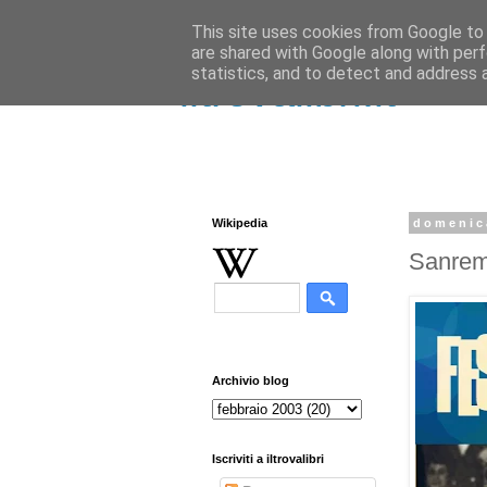
This site uses cookies from Google to d
are shared with Google along with perf
statistics, and to detect and address 
iltrovalibri.it
Wikipedia
domenic
Sanremo
Archivio blog
Iscriviti a iltrovalibri