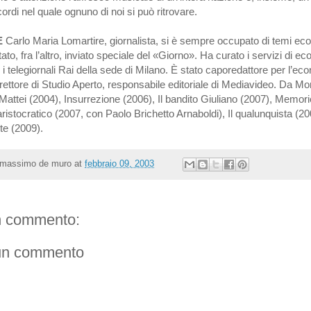
cordi nel quale ognuno di noi si può ritrovare.
E
Carlo Maria Lomartire, giornalista, si è sempre occupato di temi ec
stato, fra l’altro, inviato speciale del «Giorno». Ha curato i servizi di e
 i telegiornali Rai della sede di Milano. È stato caporedattore per l’ec
rettore di Studio Aperto, responsabile editoriale di Mediavideo. Da M
Mattei (2004), Insurrezione (2006), Il bandito Giuliano (2007), Memori
aristocratico (2007, con Paolo Brichetto Arnaboldi), Il qualunquista (200
e (2009).
massimo de muro
at
febbraio 09, 2003
 commento:
un commento