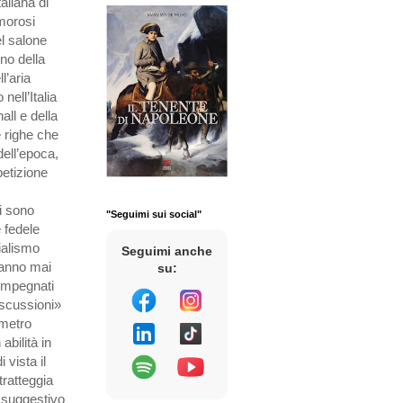
aliana di
morosi
el salone
ono della
l’aria
nell’Italia
ll e della
e righe che
dell’epoca,
etizione
i sono
"Seguimi sui social"
e fedele
ialismo
Seguimi anche
hanno mai
su:
 impegnati
iscussioni»
ometro
abilità in
vista il
tratteggia
n suggestivo