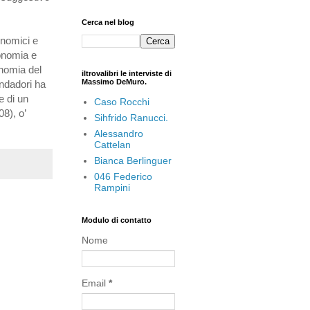
Cerca nel blog
onomici e
conomia e
onomia del
iltrovalibri le interviste di
Massimo DeMuro.
ondadori ha
e di un
Caso Rocchi
8), o’
Sihfrido Ranucci.
Alessandro
Cattelan
Bianca Berlinguer
046 Federico
Rampini
Modulo di contatto
Nome
Email
*