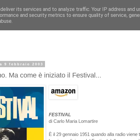
eliver its services and to analyze traffic. Your IP address and 
ormance and security metrics to ensure quality of service, gen
abuse.
a 9 febbraio 2003
. Ma come è iniziato il Festival...
FESTIVAL
di Carlo Maria Lomartire
È il 29 gennaio 1951 quando alla radio viene