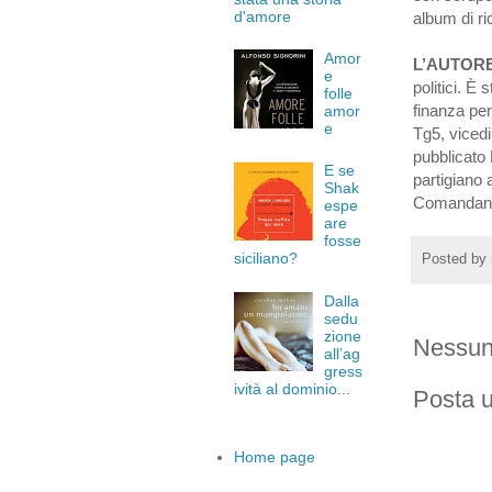
d'amore
album di ri
Amor
L’AUTOR
e
politici. È 
folle
finanza per
amor
e
Tg5, vicedi
pubblicato 
E se
partigiano 
Shak
Comandant
espe
are
fosse
siciliano?
Posted by
Dalla
sedu
zione
Nessun
all’ag
gress
ività al dominio...
Posta 
Home page