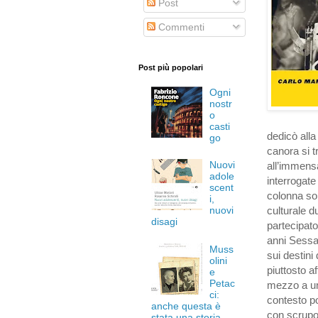
Post
Commenti
Post più popolari
Ogni
nostr
o
casti
dedicò all
go
canora si 
Nuovi
all’immens
adole
interrogate
scent
colonna son
i,
nuovi
culturale 
disagi
partecipato
anni Sessa
Muss
sui destini
olini
piuttosto a
e
Petac
mezzo a un
ci:
contesto po
anche questa è
con scrupol
stata una storia