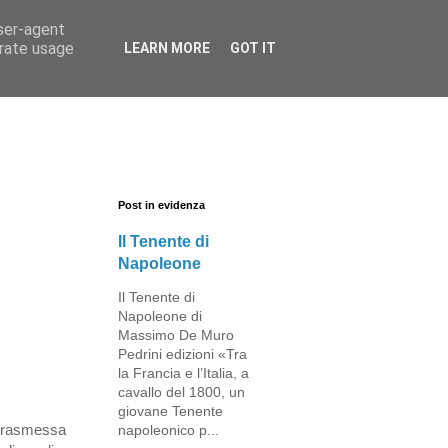
user-agent
erate usage
LEARN MORE
GOT IT
Post in evidenza
Il Tenente di
Napoleone
Il Tenente di
Napoleone di
Massimo De Muro
Pedrini edizioni «Tra
la Francia e l’Italia, a
cavallo del 1800, un
giovane Tenente
 trasmessa
napoleonico p...