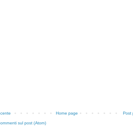
ecente
Home page
Post 
ommenti sul post (Atom)