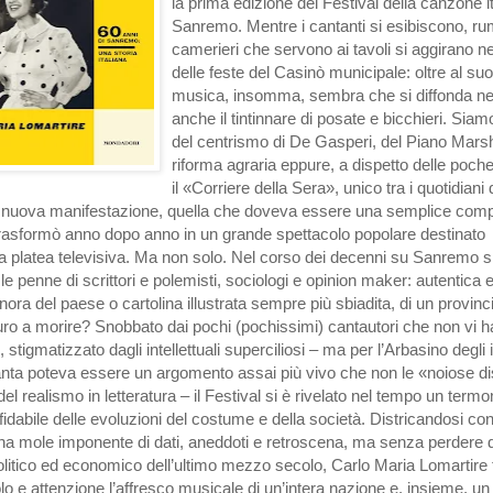
la prima edizione del Festival della canzone it
Sanremo. Mentre i cantanti si esibiscono, ru
camerieri che servono ai tavoli si aggirano n
delle feste del Casinò municipale: oltre al su
musica, insomma, sembra che si diffonda nel
anche il tintinnare di posate e bicchieri. Siamo 
del centrismo di De Gasperi, del Piano Marsha
riforma agraria eppure, a dispetto delle poch
il «Corriere della Sera», unico tra i quotidiani 
a nuova manifestazione, quella che doveva essere una semplice comp
trasformò anno dopo anno in un grande spettacolo popolare destinato
a platea televisiva. Ma non solo. Nel corso dei decenni su Sanremo s
 le penne di scrittori e polemisti, sociologi e opinion maker: autentica 
ora del paese o cartolina illustrata sempre più sbiadita, di un provinc
duro a morire? Snobbato dai pochi (pochissimi) cantautori che non vi 
, stigmatizzato dagli intellettuali superciliosi – ma per l’Arbasino degli
nta poteva essere un argomento assai più vivo che non le «noiose d
 del realismo in letteratura – il Festival si è rivelato nel tempo un term
ffidabile delle evoluzioni del costume e della società. Districandosi con 
a mole imponente di dati, aneddoti e retroscena, ma senza perdere di 
litico ed economico dell’ultimo mezzo secolo, Carlo Maria Lomartire 
o e attenzione l’affresco musicale di un’intera nazione e, insieme, u