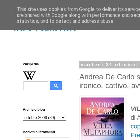
This site uses cookies from Google to deliver its servic
are shared with Google along with performance and secur
statistics, and to detect and address abuse.
iltrovalibri.it
Wikipedia
martedì 31 ottobre
Andrea De Carlo s
ironico, cattivo, a
VI
Archivio blog
di 
cop
Iscriviti a iltrovalibri
Pre