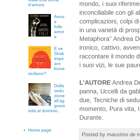
mondo, i suoi riferime
d'amore
inconciliabile con gli 
Amor
complicazioni, colpi di
e
folle
in una varietà di pros
amor
e
Metaphora" Andrea De
ironico, cattivo, avve
E se
Shak
raccontare il mondo di 
espe
are
i suoi vizi, le sue paur
fosse
siciliano?
L'AUTORE
Andrea De 
Dalla
panna, Uccelli da gab
sedu
zione
due, Tecniche di sedu
all’ag
gress
momento, Pura vita, I 
ività al dominio...
Durante.
Home page
Posted by
massimo de 