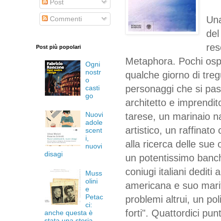
Post
Una
Commenti
del
res
Post più popolari
Metaphora. Pochi ospit
Ogni
nostr
qualche giorno di treg
o
personaggi che si pass
casti
go
architetto e imprendi
Nuovi
tarese, un marinaio na
adole
artistico, un raffinat
scent
i,
alla ricerca delle sue 
nuovi
disagi
un potentissimo banch
coniugi italiani dediti
Muss
olini
americana e suo marit
e
Petac
problemi altrui, un pol
ci:
forti". Quattordici pun
anche questa è
stata una storia