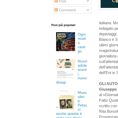
Post
Commenti
italiana. M
Post più popolari
indagato pe
depistaggi.
Ogni
nostr
Bianco e Sa
o
ultimi giorn
casti
magistratur
go
giornalist
Nuovi
sull’attent
adole
dell’attent
scent
dell’Eni in 
i,
nuovi
disagi
GLI AUTO
Giuseppe 
Muss
al «Giornal
olini
Fatto Quot
e
Petac
scritto con
ci:
Rita Borsell
anche questa è
Provenzano 
stata una storia