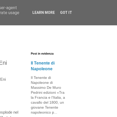
user-agent
erate usage
LEARN MORE
GOT IT
Post in evidenza
Eni
Il Tenente di
Napoleone
Il Tenente di
’Eni
Napoleone di
Massimo De Muro
Pedrini edizioni «Tra
la Francia e l’Italia, a
cavallo del 1800, un
giovane Tenente
 esplode nel
napoleonico p...