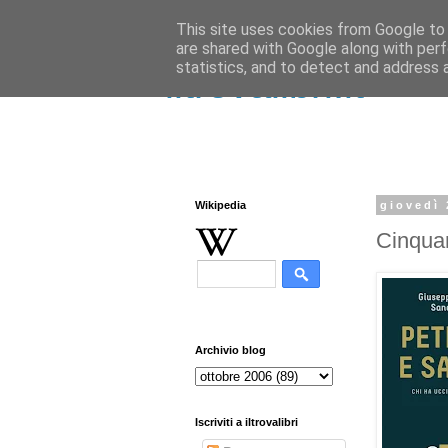
This site uses cookies from Google to d
are shared with Google along with perf
statistics, and to detect and address 
iltrovalibri.it
Wikipedia
giovedì 
Cinquan
Archivio blog
Iscriviti a iltrovalibri