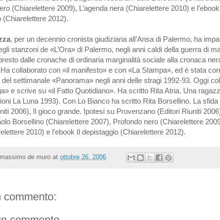
ro (Chiarelettere 2009), L’agenda nera (Chiarelettere 2010) e l’ebook 
 (Chiarelettere 2012).
zza
, per un decennio cronista giudiziaria all’Ansa di Palermo, ha impar
gli stanzoni de «L’Ora» di Palermo, negli anni caldi della guerra di ma
esto dalle cronache di ordinaria marginalità sociale alla cronaca ner
. Ha collaborato con «il manifesto» e con «La Stampa», ed è stata co
ia del settimanale «Panorama» negli anni delle stragi 1992-93. Oggi co
 e scrive su «il Fatto Quotidiano». Ha scritto Rita Atria. Una ragazz
ioni La Luna 1993). Con Lo Bianco ha scritto Rita Borsellino. La sfida 
uniti 2006), Il gioco grande. Ipotesi su Provenzano (Editori Riuniti 200
olo Borsellino (Chiarelettere 2007), Profondo nero (Chiarelettere 200
elettere 2010) e l’ebook Il depistaggio (Chiarelettere 2012).
massimo de muro
at
ottobre 26, 2006
 commento:
un commento