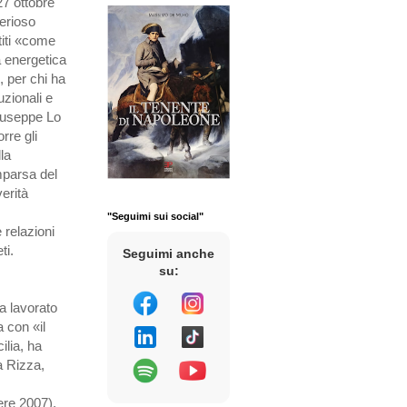
27 ottobre
terioso
rtiti «come
a energetica
, per chi ha
uzionali e
Giuseppe Lo
rre gli
lla
mparsa del
erità
"Seguimi sui social"
 relazioni
ti.
Seguimi anche
su:
ha lavorato
a con «il
lia, ha
a Rizza,
ere 2007),