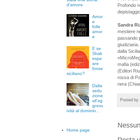
d'amore
Profondo ne
depistaggio
Amor
e
Sandra Ri
folle
mestiere ne
amor
e
passando pr
giudiziaria
E se
dalla Sicil
Shak
«MicroMega»
espe
are
mafia (ediz
fosse
(Editori Ri
siciliano?
rossa di Pa
nera (Chiar
Dalla
sedu
zione
Posted by
all’ag
gress
ività al dominio...
Nessun
Home page
Posta 