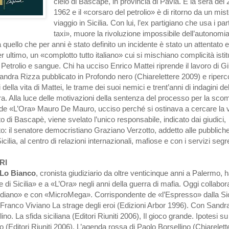
cielo di Bascapè, in provincia di Pavia. È la sera del 
1962 e il «corsaro del petrolio» è di ritorno da un mis
viaggio in Sicilia. Con lui, l’ex partigiano che usa i pa
taxi», muore la rivoluzione impossibile dell’autonomi
a quello che per anni è stato definito un incidente è stato un attentato e
r ultimo, un «complotto tutto italiano» cui si mischiano complicità istit
 Petrolio e sangue. Chi ha ucciso Enrico Mattei riprende il lavoro di 
ndra Rizza pubblicato in Profondo nero (Chiarelettere 2009) e riperco
i della vita di Mattei, le trame dei suoi nemici e trent’anni di indagini de
a. Alla luce delle motivazioni della sentenza del processo per la sco
a de «L’Ora» Mauro De Mauro, ucciso perché si ostinava a cercare la v
ato di Bascapè, viene svelato l’unico responsabile, indicato dai giudici,
ato: il senatore democristiano Graziano Verzotto, addetto alle pubbliche
Sicilia, al centro di relazioni internazionali, mafiose e con i servizi segre
RI
Lo Bianco
, cronista giudiziario da oltre venticinque anni a Palermo, 
e di Sicilia» e a «L’Ora» negli anni della guerra di mafia. Oggi collabor
idiano» e con «MicroMega». Corrispondente de «l’Espresso» dalla Sici
 Franco Viviano La strage degli eroi (Edizioni Arbor 1996). Con Sandr
ino. La sfida siciliana (Editori Riuniti 2006), Il gioco grande. Ipotesi su
(Editori Riuniti 2006), L’agenda rossa di Paolo Borsellino (Chiarelett