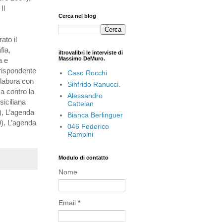
Il
Cerca nel blog
ato il
fia,
iltrovalibri le interviste di
Massimo DeMuro.
a e
rrispondente
Caso Rocchi
llabora con
Sihfrido Ranucci.
a contro la
Alessandro
siciliana
Cattelan
6), L’agenda
Bianca Berlinguer
9), L’agenda
046 Federico
Rampini
Modulo di contatto
Nome
Email
*