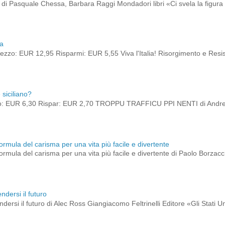
to di Pasquale Chessa, Barbara Raggi Mondadori libri «Ci svela la figura 
ia
zzo: EUR 12,95 Risparmi: EUR 5,55 Viva l'Italia! Risorgimento e Res
siciliano?
o: EUR 6,30 Rispar: EUR 2,70 TROPPU TRAFFICU PPI NENTI di Andrea
a formula del carisma per una vita più facile e divertente
a formula del carisma per una vita più facile e divertente di Paolo Borzac
ndersi il futuro
dersi il futuro di Alec Ross Giangiacomo Feltrinelli Editore «Gli Stati 