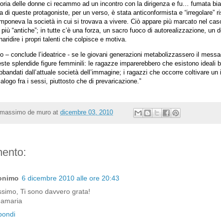
toria delle donne ci recammo ad un incontro con la dirigenza e fu… fumata bia
 di queste protagoniste, per un verso, è stata anticonformista e “irregolare” ri
mponeva la società in cui si trovava a vivere. Ciò appare più marcato nel cas
 più “antiche”; in tutte c’è una forza, un sacro fuoco di autorealizzazione, un d
naridire i propri talenti che colpisce e motiva.
o – conclude l’ideatrice - se le giovani generazioni metabolizzassero il mess
ste splendide figure femminili: le ragazze imparerebbero che esistono ideali be
abbandati dall’attuale società dell’immagine; i ragazzi che occorre coltivare un 
alogo fra i sessi, piuttosto che di prevaricazione.”
massimo de muro
at
dicembre 03, 2010
ento:
onimo
6 dicembre 2010 alle ore 20:43
simo, Ti sono davvero grata!
amaria
pondi