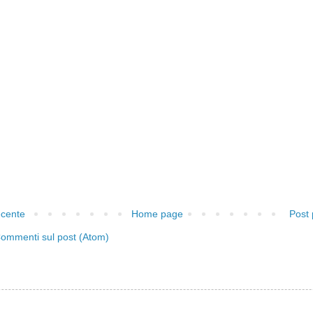
ecente
Home page
Post 
ommenti sul post (Atom)