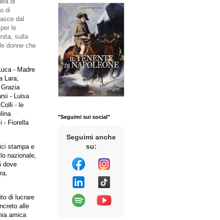
dea di
o di
 nasce dal
 per le
nita, sulla
 le donne che
 Luca - Madre
a Lara
;
; Grazia
rsi - Luisa
olli - le
lina
"Seguimi sui social"
 - Fiorella
Seguimi anche
su:
ici stampa e
llo nazionale,
i dove
ra,
to di lucrare
ncreto alle
mia amica