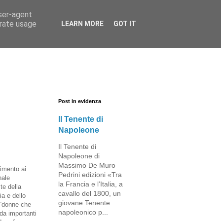
user-agent
erate usage
LEARN MORE
GOT IT
Post in evidenza
Il Tenente di
Napoleone
Il Tenente di
Napoleone di
Massimo De Muro
gimento ai
Pedrini edizioni «Tra
nale
la Francia e l’Italia, a
te della
cavallo del 1800, un
ia e dello
giovane Tenente
e “donne che
napoleonico p...
i da importanti