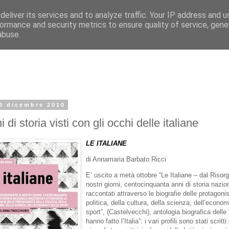
eliver its services and to analyze traffic. Your IP address and 
ormance and security metrics to ensure quality of service, gen
abuse.
 3 dicembre 2010
 di storia visti con gli occhi delle italiane
LE ITALIANE
di Annamaria Barbato Ricci
E’ uscito a metà ottobre “Le Italiane – dal Risor
nostri giorni, centocinquanta anni di storia nazio
raccontati attraverso le biografie delle protagonis
politica, della cultura, della scienza, dell’econom
sport”, (Castelvecchi), antologia biografica dell
hanno fatto l’Italia”: i vari profili sono stati scritt