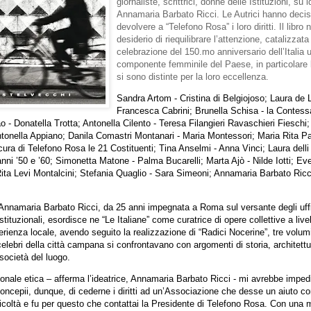
giornaliste, scrittrici, donne delle Istituzioni, su i
Annamaria Barbato Ricci. Le Autrici hanno decis
devolvere a “Telefono Rosa” i loro diritti. Il libro
desiderio di riequilibrare l’attenzione, catalizzata
celebrazione del 150.mo anniversario dell’Italia u
componente femminile del Paese, in particolare
si sono distinte per la loro eccellenza.
Sandra Artom - Cristina di Belgiojoso; Laura de
Francesca Cabrini; Brunella Schisa -
la Contess
o - Donatella Trotta; Antonella Cilento - Teresa Filangieri Ravaschieri Fieschi
tonella Appiano; Danila Comastri Montanari - Maria Montessori; Maria Rita Pa
cura di Telefono Rosa le 21 Costituenti; Tina Anselmi - Anna Vinci; Laura delli C
 anni ’50 e ’60; Simonetta Matone - Palma Bucarelli; Marta Ajò - Nilde Iotti; Eve
- Rita Levi Montalcini; Stefania Quaglio - Sara Simeoni; Annamaria Barbato Ricci
Annamaria Barbato Ricci, da 25 anni impegnata a Roma sul versante degli uff
istituzionali, esordisce ne “Le Italiane” come curatrice di opere collettive a live
rienza locale, avendo seguito la realizzazione di “Radici Nocerine”, tre volum
elebri della città campana si confrontavano con argomenti di storia, architettu
ocietà del luogo.
onale etica – afferma l’ideatrice, Annamaria Barbato Ricci - mi avrebbe impedi
Concepii, dunque, di cederne i diritti ad un’Associazione che desse un aiuto co
ficoltà e fu per questo che contattai
la Presidente
di Telefono Rosa. Con una 