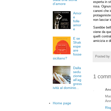
esperta in s
d'amore
rosa. Ognuna
canoni che i
Amor
protagoniste
e
non lasciar i
folle
amor
Sarebbe bell
e
viene da que
quelli contr
E se
amicizia e di
Shak
espe
are
fosse
Posted by
siciliano?
Dalla
sedu
1 comm
zione
all’ag
gress
ività al dominio...
An
Mas
Ann
Home page
Ris