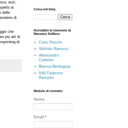
nca; anzi,
spetto ai
Cerca nel blog
o delle
esiderio di
iltrovalibri le interviste di
aggio che
Massimo DeMuro.
n più alti di
Caso Rocchi
imprinting di
Sihfrido Ranucci.
Alessandro
Cattelan
Bianca Berlinguer
046 Federico
Rampini
Modulo di contatto
Nome
Email
*