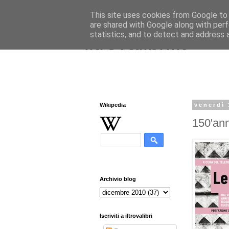
This site uses cookies from Google to d
are shared with Google along with perf
statistics, and to detect and address 
iltrovalibri.it
Wikipedia
venerdì
150'anni
Archivio blog
Iscriviti a iltrovalibri