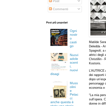
Post
Commenti
Post più popolari
Ogni
nostr
o
casti
Matilde Sera
go
Deledda - An
Spagnoli; a 
Nuovi
attrici degli
adole
Christillin 
scent
Kostoris.
i,
nuovi
L'AUTRICE
disagi
dei rapporti 
dopo un’espe
Muss
personaggi c
olini
economia e s
e
Petac
“La mia pers
ci:
sull’opera. 
anche questa è
donne in dif
stata una storia