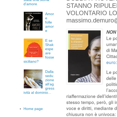
d'amore
STANNO RIPULE
VOLONTARIO LO
Amor
e
massimo.demuro@il
folle
amor
e
NON
Le po
E se
uman
Shak
espe
di Ma
are
Citta
fosse
euro
siciliano?
Le po
Dalla
sedu
delle
zione
polit
all’ag
gress
l’acc
ività al dominio...
riaffermazione dell’iden
stesso tempo, però, gli 
voce e diritti, mediante 
Home page
chiusura non è univoca: 