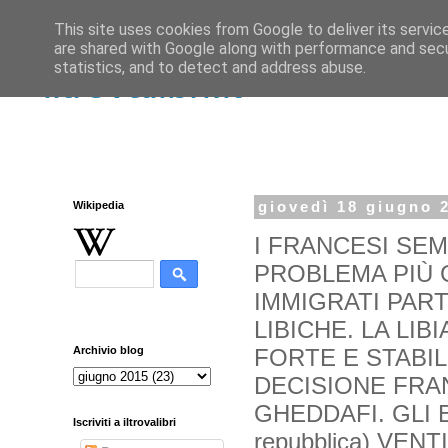
This site uses cookies from Google to deliver its servic
are shared with Google along with performance and secur
statistics, and to detect and address abuse.
iltrovalibri.it
Wikipedia
giovedì 18 giugno 
I FRANCESI SEM
PROBLEMA PIÙ 
IMMIGRATI PAR
LIBICHE. LA LI
FORTE E STABI
Archivio blog
DECISIONE FRA
GHEDDAFI. GLI 
Iscriviti a iltrovalibri
repubblica) VENT