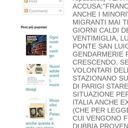
Post
ACCUSA:"FRANC
Commenti
ANCHE I MINORI
MIGRANTI MAI TR
Post più popolari
GIORNI CALDI 
VENTIMIGLIA, L
Ogni
nostr
PONTE SAN LUIG
o
casti
GENDARMERIE F
go
CRESCENDO. SEC
Nuovi
VOLONTARI DEL
adole
scent
STAZIONANO SUL
i,
DI PARIGI STA
nuovi
disagi
SITUAZIONE PE
Muss
ITALIA ANCHE 
olini
(CHE PER LEGGE
e
Petac
CUI VENGONO FE
ci:
anche questa è
DUBBIA PROVENI
stata una storia