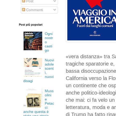
Post
Commenti
Post più popolari
Ogni
nostr
o
casti
go
«vera distanza» tra 
Nuovi
tragiche sparatorie e, 
adole
scent
bassa disoccupazione 
i,
nuovi
California verso la F
disagi
un continente che osp
Muss
anche politico-ideologi
olini
e
che mai: ci fa velo un
Petac
letteratura, moda e ar
ci:
anche questa è
di Trump ha fatto rina
stata una storia