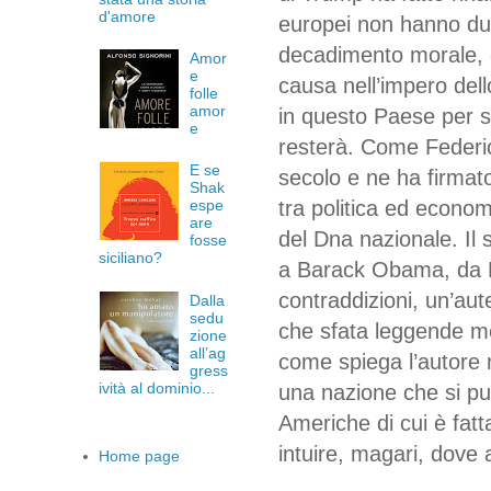
d'amore
europei non hanno dubb
decadimento morale, 
Amor
e
causa nell’impero del
folle
amor
in questo Paese per s
e
resterà. Come Federic
E se
secolo e ne ha firmato 
Shak
tra politica ed econom
espe
are
del Dna nazionale. Il
fosse
siciliano?
a Barack Obama, da Bi
contraddizioni, un’aut
Dalla
sedu
che sfata leggende m
zione
all’ag
come spiega l’autore n
gress
ività al dominio...
una nazione che si p
Americhe di cui è fat
intuire, magari, dove a
Home page